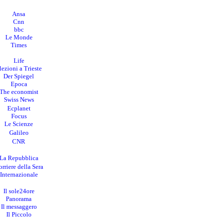
Ansa
Cnn
bbc
Le Monde
Times
Life
lezioni a Trieste
Der Spiegel
Epoca
The economist
Swiss News
Ecplanet
Focus
Le Scienze
Galileo
CNR
La Repubblica
rriere della Sera
I
nternazionale
Il sole24ore
Panorama
Il messaggero
Il Piccolo