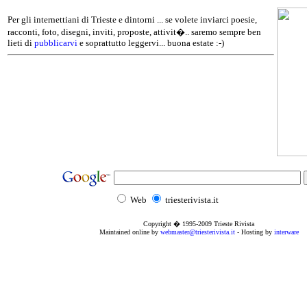
Per gli internettiani di Trieste e dintorni ... se volete inviarci poesie,
racconti, foto, disegni, inviti, proposte, attivit�.. saremo sempre ben
lieti di
pubblicarvi
e soprattutto leggervi... buona estate :-)
Web
triesterivista.it
Copyright � 1995
-2009
Trieste Rivista
Maintained online by
webmaster@triesterivista.it
- Hosting by
interware