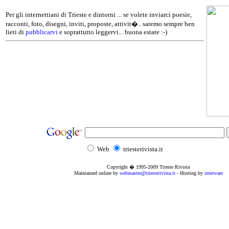
Per gli internettiani di Trieste e dintorni ... se volete inviarci poesie,
racconti, foto, disegni, inviti, proposte, attivit�.. saremo sempre ben
lieti di
pubblicarvi
e soprattutto leggervi... buona estate :-)
Web
triesterivista.it
Copyright � 1995
-2009
Trieste Rivista
Maintained online by
webmaster@triesterivista.it
- Hosting by
interware