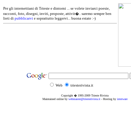
Per gli internettiani di Trieste e dintorni ... se volete inviarci poesie,
racconti, foto, disegni, inviti, proposte, attivit�.. saremo sempre ben
lieti di
pubblicarvi
e soprattutto leggervi... buona estate :-)
Web
triesterivista.it
Copyright � 1995
-2009
Trieste Rivista
Maintained online by
webmaster@triesterivista.it
- Hosting by
interware