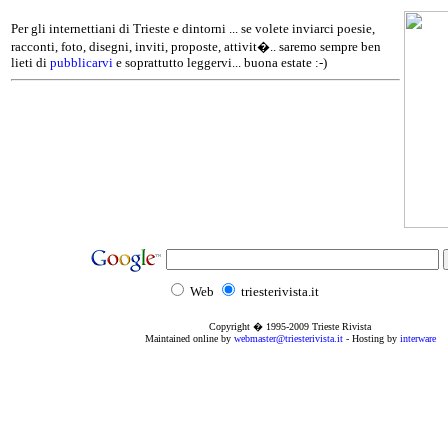
Per gli internettiani di Trieste e dintorni ... se volete inviarci poesie,
racconti, foto, disegni, inviti, proposte, attivit�.. saremo sempre ben
lieti di
pubblicarvi
e soprattutto leggervi... buona estate :-)
Web
triesterivista.it
Copyright � 1995
-2009
Trieste Rivista
Maintained online by
webmaster@triesterivista.it
- Hosting by
interware