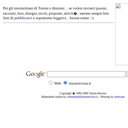
Per gli internettiani di Trieste e dintorni ... se volete inviarci poesie,
racconti, foto, disegni, inviti, proposte, attivit�.. saremo sempre ben
lieti di
pubblicarvi
e soprattutto leggervi... buona estate :-)
Web
triesterivista.it
Copyright � 1995
-2009
Trieste Rivista
Maintained online by
webmaster@triesterivista.it
- Hosting by
interware