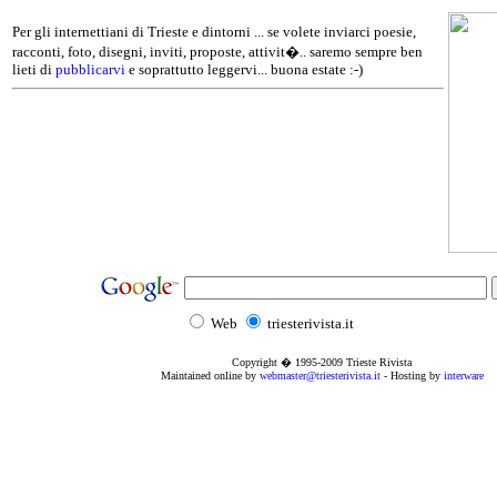
Per gli internettiani di Trieste e dintorni ... se volete inviarci poesie,
racconti, foto, disegni, inviti, proposte, attivit�.. saremo sempre ben
lieti di
pubblicarvi
e soprattutto leggervi... buona estate :-)
Web
triesterivista.it
Copyright � 1995
-2009
Trieste Rivista
Maintained online by
webmaster@triesterivista.it
- Hosting by
interware