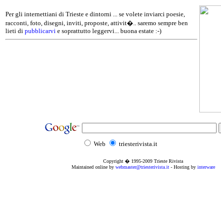
Per gli internettiani di Trieste e dintorni ... se volete inviarci poesie,
racconti, foto, disegni, inviti, proposte, attivit�.. saremo sempre ben
lieti di
pubblicarvi
e soprattutto leggervi... buona estate :-)
Web
triesterivista.it
Copyright � 1995
-2009
Trieste Rivista
Maintained online by
webmaster@triesterivista.it
- Hosting by
interware