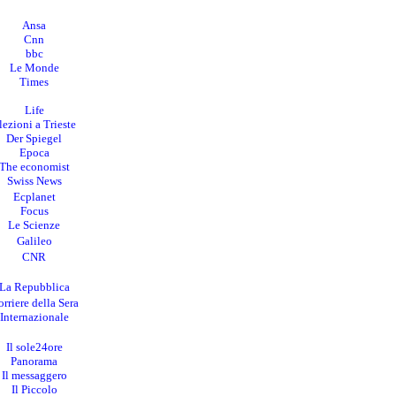
Ansa
Cnn
bbc
Le Monde
Times
Life
lezioni a Trieste
Der Spiegel
Epoca
The economist
Swiss News
Ecplanet
Focus
Le Scienze
Galileo
CNR
La Repubblica
rriere della Sera
I
nternazionale
Il sole24ore
Panorama
Il messaggero
Il Piccolo