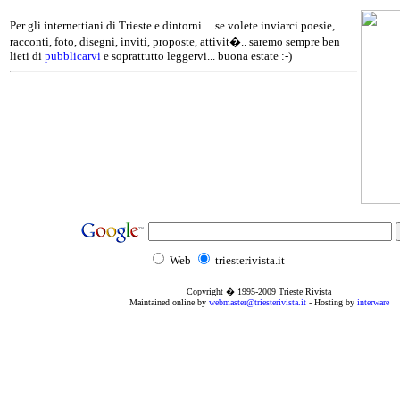
Per gli internettiani di Trieste e dintorni ... se volete inviarci poesie,
racconti, foto, disegni, inviti, proposte, attivit�.. saremo sempre ben
lieti di
pubblicarvi
e soprattutto leggervi... buona estate :-)
Web
triesterivista.it
Copyright � 1995
-2009
Trieste Rivista
Maintained online by
webmaster@triesterivista.it
- Hosting by
interware