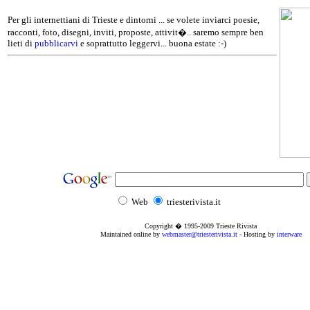
Per gli internettiani di Trieste e dintorni ... se volete inviarci poesie,
racconti, foto, disegni, inviti, proposte, attivit�.. saremo sempre ben
lieti di
pubblicarvi
e soprattutto leggervi... buona estate :-)
Web
triesterivista.it
Copyright � 1995
-2009
Trieste Rivista
Maintained online by
webmaster@triesterivista.it
- Hosting by
interware