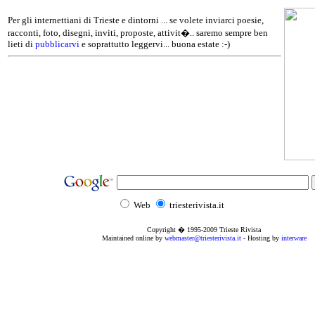
Per gli internettiani di Trieste e dintorni ... se volete inviarci poesie,
racconti, foto, disegni, inviti, proposte, attivit�.. saremo sempre ben
lieti di
pubblicarvi
e soprattutto leggervi... buona estate :-)
Web
triesterivista.it
Copyright � 1995
-2009
Trieste Rivista
Maintained online by
webmaster@triesterivista.it
- Hosting by
interware