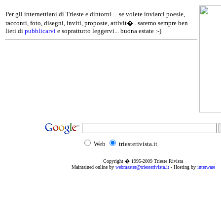
Per gli internettiani di Trieste e dintorni ... se volete inviarci poesie,
racconti, foto, disegni, inviti, proposte, attivit�.. saremo sempre ben
lieti di
pubblicarvi
e soprattutto leggervi... buona estate :-)
Web
triesterivista.it
Copyright � 1995
-2009
Trieste Rivista
Maintained online by
webmaster@triesterivista.it
- Hosting by
interware