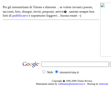
Per gli internettiani di Trieste e dintorni ... se volete inviarci poesie,
racconti, foto, disegni, inviti, proposte, attivit�.. saremo sempre ben
lieti di
pubblicarvi
e soprattutto leggervi... buona estate :-)
Web
triesterivista.it
Copyright � 1995
-2009
Trieste Rivista
Maintained online by
webmaster@triesterivista.it
- Hosting by
interware