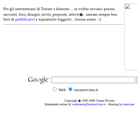
Per gli internettiani di Trieste e dintorni ... se volete inviarci poesie,
racconti, foto, disegni, inviti, proposte, attivit�.. saremo sempre ben
lieti di
pubblicarvi
e soprattutto leggervi... buona estate :-)
Web
triesterivista.it
Copyright � 1995
-2009
Trieste Rivista
Maintained online by
webmaster@triesterivista.it
- Hosting by
interware