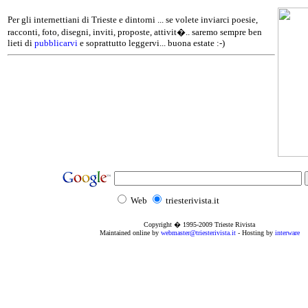
Per gli internettiani di Trieste e dintorni ... se volete inviarci poesie,
racconti, foto, disegni, inviti, proposte, attivit�.. saremo sempre ben
lieti di
pubblicarvi
e soprattutto leggervi... buona estate :-)
Web
triesterivista.it
Copyright � 1995
-2009
Trieste Rivista
Maintained online by
webmaster@triesterivista.it
- Hosting by
interware