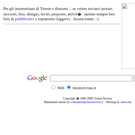
Per gli internettiani di Trieste e dintorni ... se volete inviarci poesie,
racconti, foto, disegni, inviti, proposte, attivit�.. saremo sempre ben
lieti di
pubblicarvi
e soprattutto leggervi... buona estate :-)
Web
triesterivista.it
Copyright � 1995
-2009
Trieste Rivista
Maintained online by
webmaster@triesterivista.it
- Hosting by
interware