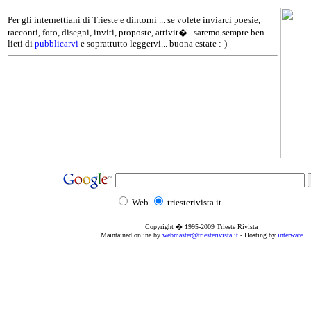
Per gli internettiani di Trieste e dintorni ... se volete inviarci poesie,
racconti, foto, disegni, inviti, proposte, attivit�.. saremo sempre ben
lieti di
pubblicarvi
e soprattutto leggervi... buona estate :-)
Web
triesterivista.it
Copyright � 1995
-2009
Trieste Rivista
Maintained online by
webmaster@triesterivista.it
- Hosting by
interware