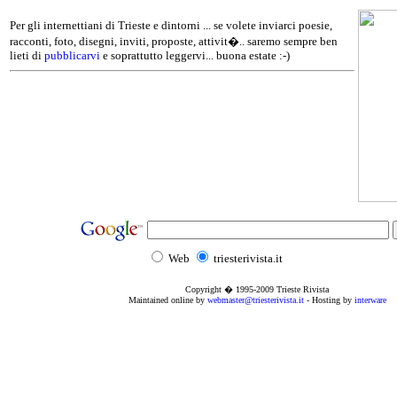
Per gli internettiani di Trieste e dintorni ... se volete inviarci poesie,
racconti, foto, disegni, inviti, proposte, attivit�.. saremo sempre ben
lieti di
pubblicarvi
e soprattutto leggervi... buona estate :-)
Web
triesterivista.it
Copyright � 1995
-2009
Trieste Rivista
Maintained online by
webmaster@triesterivista.it
- Hosting by
interware