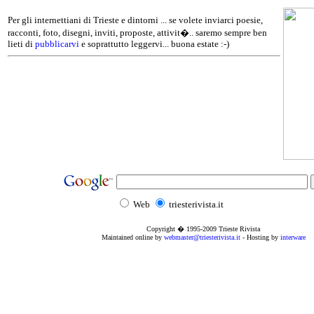
Per gli internettiani di Trieste e dintorni ... se volete inviarci poesie,
racconti, foto, disegni, inviti, proposte, attivit�.. saremo sempre ben
lieti di
pubblicarvi
e soprattutto leggervi... buona estate :-)
Web
triesterivista.it
Copyright � 1995
-2009
Trieste Rivista
Maintained online by
webmaster@triesterivista.it
- Hosting by
interware