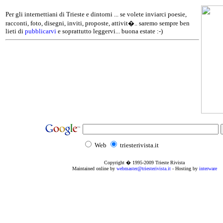
Per gli internettiani di Trieste e dintorni ... se volete inviarci poesie,
racconti, foto, disegni, inviti, proposte, attivit�.. saremo sempre ben
lieti di
pubblicarvi
e soprattutto leggervi... buona estate :-)
Web
triesterivista.it
Copyright � 1995
-2009
Trieste Rivista
Maintained online by
webmaster@triesterivista.it
- Hosting by
interware