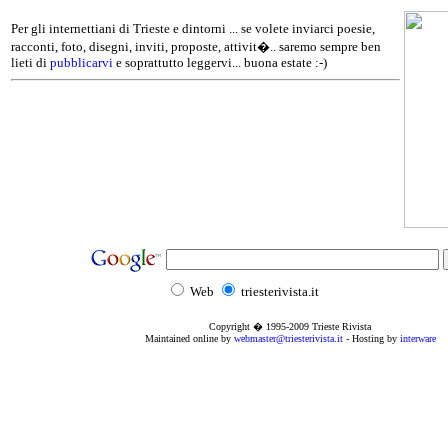
Per gli internettiani di Trieste e dintorni ... se volete inviarci poesie,
racconti, foto, disegni, inviti, proposte, attivit�.. saremo sempre ben
lieti di
pubblicarvi
e soprattutto leggervi... buona estate :-)
Web
triesterivista.it
Copyright � 1995
-2009
Trieste Rivista
Maintained online by
webmaster@triesterivista.it
- Hosting by
interware