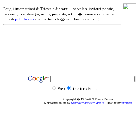
Per gli internettiani di Trieste e dintorni ... se volete inviarci poesie,
racconti, foto, disegni, inviti, proposte, attivit�.. saremo sempre ben
lieti di
pubblicarvi
e soprattutto leggervi... buona estate :-)
Web
triesterivista.it
Copyright � 1995
-2009
Trieste Rivista
Maintained online by
webmaster@triesterivista.it
- Hosting by
interware