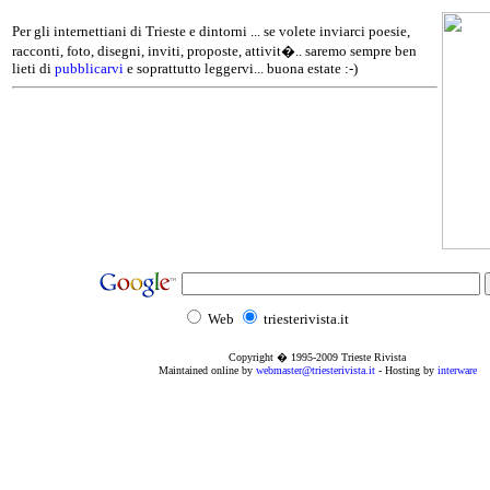
Per gli internettiani di Trieste e dintorni ... se volete inviarci poesie,
racconti, foto, disegni, inviti, proposte, attivit�.. saremo sempre ben
lieti di
pubblicarvi
e soprattutto leggervi... buona estate :-)
Web
triesterivista.it
Copyright � 1995
-2009
Trieste Rivista
Maintained online by
webmaster@triesterivista.it
- Hosting by
interware