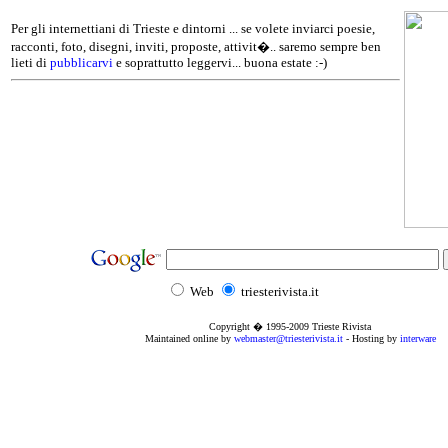
Per gli internettiani di Trieste e dintorni ... se volete inviarci poesie,
racconti, foto, disegni, inviti, proposte, attivit�.. saremo sempre ben
lieti di
pubblicarvi
e soprattutto leggervi... buona estate :-)
Web
triesterivista.it
Copyright � 1995
-2009
Trieste Rivista
Maintained online by
webmaster@triesterivista.it
- Hosting by
interware