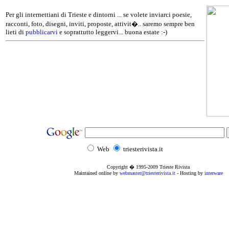
Per gli internettiani di Trieste e dintorni ... se volete inviarci poesie,
racconti, foto, disegni, inviti, proposte, attivit�.. saremo sempre ben
lieti di
pubblicarvi
e soprattutto leggervi... buona estate :-)
Web
triesterivista.it
Copyright � 1995
-2009
Trieste Rivista
Maintained online by
webmaster@triesterivista.it
- Hosting by
interware