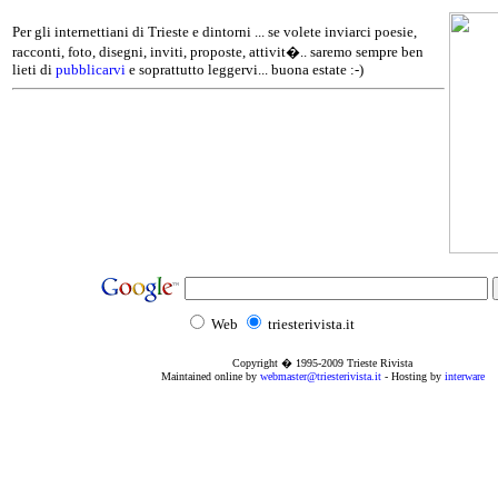
Per gli internettiani di Trieste e dintorni ... se volete inviarci poesie,
racconti, foto, disegni, inviti, proposte, attivit�.. saremo sempre ben
lieti di
pubblicarvi
e soprattutto leggervi... buona estate :-)
Web
triesterivista.it
Copyright � 1995
-2009
Trieste Rivista
Maintained online by
webmaster@triesterivista.it
- Hosting by
interware