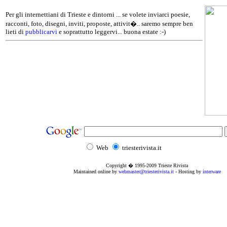
Per gli internettiani di Trieste e dintorni ... se volete inviarci poesie,
racconti, foto, disegni, inviti, proposte, attivit�.. saremo sempre ben
lieti di
pubblicarvi
e soprattutto leggervi... buona estate :-)
Web
triesterivista.it
Copyright � 1995
-2009
Trieste Rivista
Maintained online by
webmaster@triesterivista.it
- Hosting by
interware