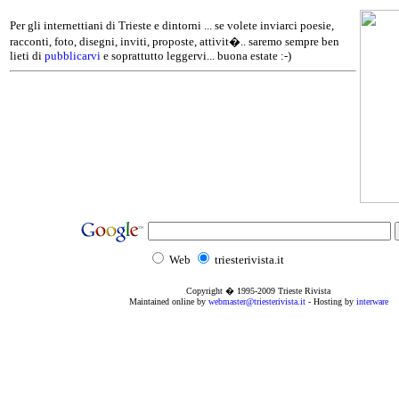
Per gli internettiani di Trieste e dintorni ... se volete inviarci poesie,
racconti, foto, disegni, inviti, proposte, attivit�.. saremo sempre ben
lieti di
pubblicarvi
e soprattutto leggervi... buona estate :-)
Web
triesterivista.it
Copyright � 1995
-2009
Trieste Rivista
Maintained online by
webmaster@triesterivista.it
- Hosting by
interware