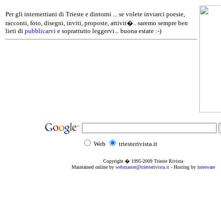
Per gli internettiani di Trieste e dintorni ... se volete inviarci poesie,
racconti, foto, disegni, inviti, proposte, attivit�.. saremo sempre ben
lieti di
pubblicarvi
e soprattutto leggervi... buona estate :-)
Web
triesterivista.it
Copyright � 1995
-2009
Trieste Rivista
Maintained online by
webmaster@triesterivista.it
- Hosting by
interware