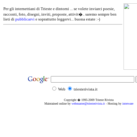
Per gli internettiani di Trieste e dintorni ... se volete inviarci poesie,
racconti, foto, disegni, inviti, proposte, attivit�.. saremo sempre ben
lieti di
pubblicarvi
e soprattutto leggervi... buona estate :-)
Web
triesterivista.it
Copyright � 1995
-2009
Trieste Rivista
Maintained online by
webmaster@triesterivista.it
- Hosting by
interware