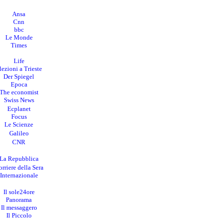
Ansa
Cnn
bbc
Le Monde
Times
Life
lezioni a Trieste
Der Spiegel
Epoca
The economist
Swiss News
Ecplanet
Focus
Le Scienze
Galileo
CNR
La Repubblica
rriere della Sera
I
nternazionale
Il sole24ore
Panorama
Il messaggero
Il Piccolo