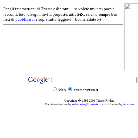
Per gli internettiani di Trieste e dintorni ... se volete inviarci poesie,
racconti, foto, disegni, inviti, proposte, attivit�.. saremo sempre ben
lieti di
pubblicarvi
e soprattutto leggervi... buona estate :-)
Web
triesterivista.it
Copyright � 1995
-2009
Trieste Rivista
Maintained online by
webmaster@triesterivista.it
- Hosting by
interware