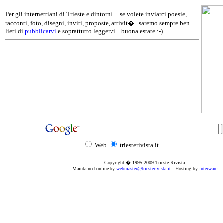
Per gli internettiani di Trieste e dintorni ... se volete inviarci poesie,
racconti, foto, disegni, inviti, proposte, attivit�.. saremo sempre ben
lieti di
pubblicarvi
e soprattutto leggervi... buona estate :-)
Web
triesterivista.it
Copyright � 1995
-2009
Trieste Rivista
Maintained online by
webmaster@triesterivista.it
- Hosting by
interware