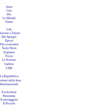
Ansa
Cnn
bbc
Le Monde
Times
Life
lezioni a Trieste
Der Spiegel
Epoca
The economist
Swiss News
Ecplanet
Focus
Le Scienze
Galileo
CNR
La Repubblica
rriere della Sera
I
nternazionale
Il sole24ore
Panorama
Il messaggero
Il Piccolo