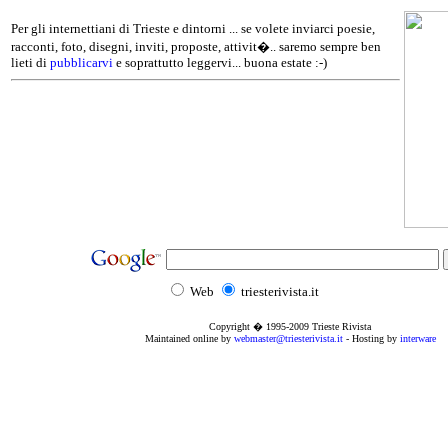
Per gli internettiani di Trieste e dintorni ... se volete inviarci poesie,
racconti, foto, disegni, inviti, proposte, attivit�.. saremo sempre ben
lieti di
pubblicarvi
e soprattutto leggervi... buona estate :-)
Web
triesterivista.it
Copyright � 1995
-2009
Trieste Rivista
Maintained online by
webmaster@triesterivista.it
- Hosting by
interware