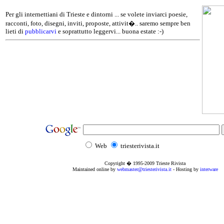
Per gli internettiani di Trieste e dintorni ... se volete inviarci poesie,
racconti, foto, disegni, inviti, proposte, attivit�.. saremo sempre ben
lieti di
pubblicarvi
e soprattutto leggervi... buona estate :-)
Web
triesterivista.it
Copyright � 1995
-2009
Trieste Rivista
Maintained online by
webmaster@triesterivista.it
- Hosting by
interware