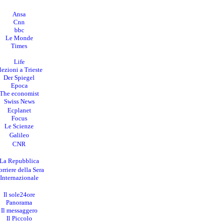
Ansa
Cnn
bbc
Le Monde
Times
Life
lezioni a Trieste
Der Spiegel
Epoca
The economist
Swiss News
Ecplanet
Focus
Le Scienze
Galileo
CNR
La Repubblica
rriere della Sera
I
nternazionale
Il sole24ore
Panorama
Il messaggero
Il Piccolo