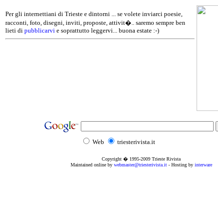
Per gli internettiani di Trieste e dintorni ... se volete inviarci poesie,
racconti, foto, disegni, inviti, proposte, attivit�.. saremo sempre ben
lieti di
pubblicarvi
e soprattutto leggervi... buona estate :-)
Web
triesterivista.it
Copyright � 1995
-2009
Trieste Rivista
Maintained online by
webmaster@triesterivista.it
- Hosting by
interware