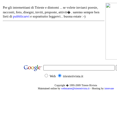
Per gli internettiani di Trieste e dintorni ... se volete inviarci poesie,
racconti, foto, disegni, inviti, proposte, attivit�.. saremo sempre ben
lieti di
pubblicarvi
e soprattutto leggervi... buona estate :-)
Web
triesterivista.it
Copyright � 1995
-2009
Trieste Rivista
Maintained online by
webmaster@triesterivista.it
- Hosting by
interware