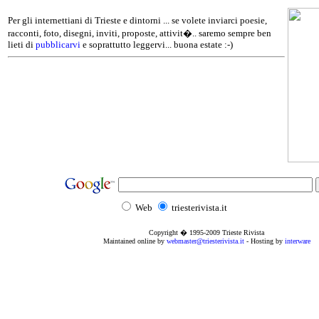
Per gli internettiani di Trieste e dintorni ... se volete inviarci poesie,
racconti, foto, disegni, inviti, proposte, attivit�.. saremo sempre ben
lieti di
pubblicarvi
e soprattutto leggervi... buona estate :-)
Web
triesterivista.it
Copyright � 1995
-2009
Trieste Rivista
Maintained online by
webmaster@triesterivista.it
- Hosting by
interware