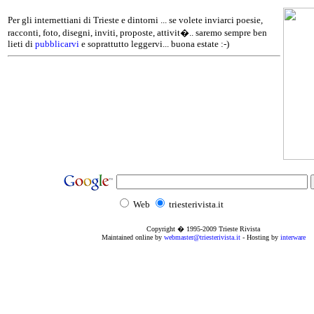
Per gli internettiani di Trieste e dintorni ... se volete inviarci poesie,
racconti, foto, disegni, inviti, proposte, attivit�.. saremo sempre ben
lieti di
pubblicarvi
e soprattutto leggervi... buona estate :-)
Web
triesterivista.it
Copyright � 1995
-2009
Trieste Rivista
Maintained online by
webmaster@triesterivista.it
- Hosting by
interware