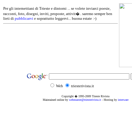
Per gli internettiani di Trieste e dintorni ... se volete inviarci poesie,
racconti, foto, disegni, inviti, proposte, attivit�.. saremo sempre ben
lieti di
pubblicarvi
e soprattutto leggervi... buona estate :-)
Web
triesterivista.it
Copyright � 1995
-2009
Trieste Rivista
Maintained online by
webmaster@triesterivista.it
- Hosting by
interware