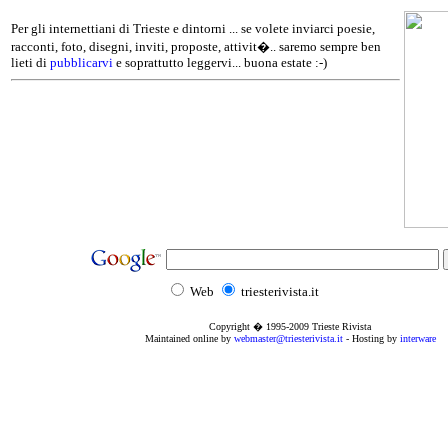
Per gli internettiani di Trieste e dintorni ... se volete inviarci poesie,
racconti, foto, disegni, inviti, proposte, attivit�.. saremo sempre ben
lieti di
pubblicarvi
e soprattutto leggervi... buona estate :-)
Web
triesterivista.it
Copyright � 1995
-2009
Trieste Rivista
Maintained online by
webmaster@triesterivista.it
- Hosting by
interware