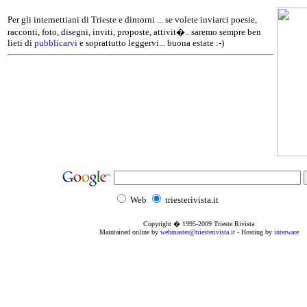
Per gli internettiani di Trieste e dintorni ... se volete inviarci poesie,
racconti, foto, disegni, inviti, proposte, attivit�.. saremo sempre ben
lieti di
pubblicarvi
e soprattutto leggervi... buona estate :-)
Web
triesterivista.it
Copyright � 1995
-2009
Trieste Rivista
Maintained online by
webmaster@triesterivista.it
- Hosting by
interware