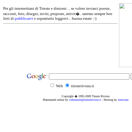
Per gli internettiani di Trieste e dintorni ... se volete inviarci poesie,
racconti, foto, disegni, inviti, proposte, attivit�.. saremo sempre ben
lieti di
pubblicarvi
e soprattutto leggervi... buona estate :-)
Web
triesterivista.it
Copyright � 1995
-2009
Trieste Rivista
Maintained online by
webmaster@triesterivista.it
- Hosting by
interware