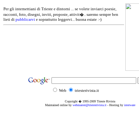
Per gli internettiani di Trieste e dintorni ... se volete inviarci poesie,
racconti, foto, disegni, inviti, proposte, attivit�.. saremo sempre ben
lieti di
pubblicarvi
e soprattutto leggervi... buona estate :-)
Web
triesterivista.it
Copyright � 1995
-2009
Trieste Rivista
Maintained online by
webmaster@triesterivista.it
- Hosting by
interware