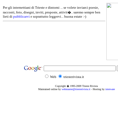
Per gli internettiani di Trieste e dintorni ... se volete inviarci poesie,
racconti, foto, disegni, inviti, proposte, attivit�.. saremo sempre ben
lieti di
pubblicarvi
e soprattutto leggervi... buona estate :-)
Web
triesterivista.it
Copyright � 1995
-2009
Trieste Rivista
Maintained online by
webmaster@triesterivista.it
- Hosting by
interware