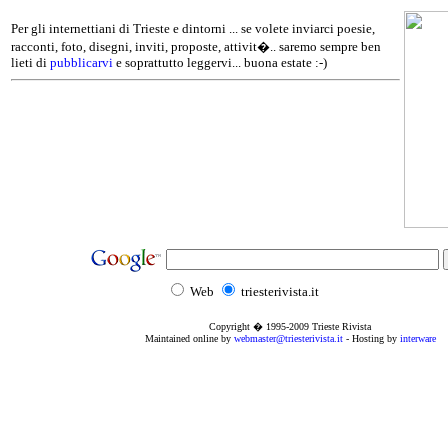
Per gli internettiani di Trieste e dintorni ... se volete inviarci poesie,
racconti, foto, disegni, inviti, proposte, attivit�.. saremo sempre ben
lieti di
pubblicarvi
e soprattutto leggervi... buona estate :-)
Web
triesterivista.it
Copyright � 1995
-2009
Trieste Rivista
Maintained online by
webmaster@triesterivista.it
- Hosting by
interware