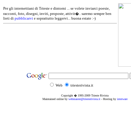
Per gli internettiani di Trieste e dintorni ... se volete inviarci poesie,
racconti, foto, disegni, inviti, proposte, attivit�.. saremo sempre ben
lieti di
pubblicarvi
e soprattutto leggervi... buona estate :-)
Web
triesterivista.it
Copyright � 1995
-2009
Trieste Rivista
Maintained online by
webmaster@triesterivista.it
- Hosting by
interware