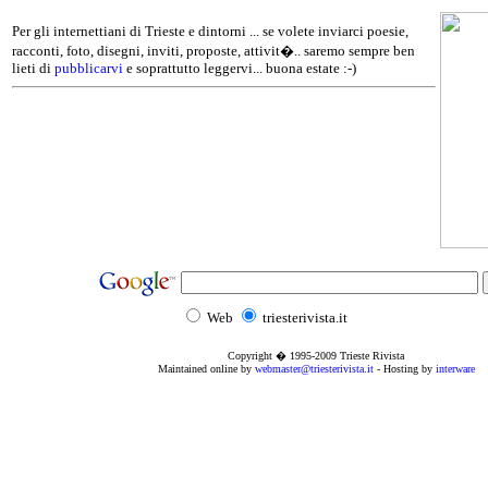
Per gli internettiani di Trieste e dintorni ... se volete inviarci poesie,
racconti, foto, disegni, inviti, proposte, attivit�.. saremo sempre ben
lieti di
pubblicarvi
e soprattutto leggervi... buona estate :-)
Web
triesterivista.it
Copyright � 1995
-2009
Trieste Rivista
Maintained online by
webmaster@triesterivista.it
- Hosting by
interware