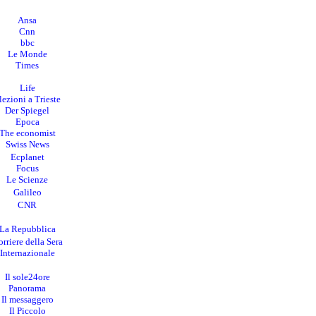
Ansa
Cnn
bbc
Le Monde
Times
Life
lezioni a Trieste
Der Spiegel
Epoca
The economist
Swiss News
Ecplanet
Focus
Le Scienze
Galileo
CNR
La Repubblica
rriere della Sera
I
nternazionale
Il sole24ore
Panorama
Il messaggero
Il Piccolo