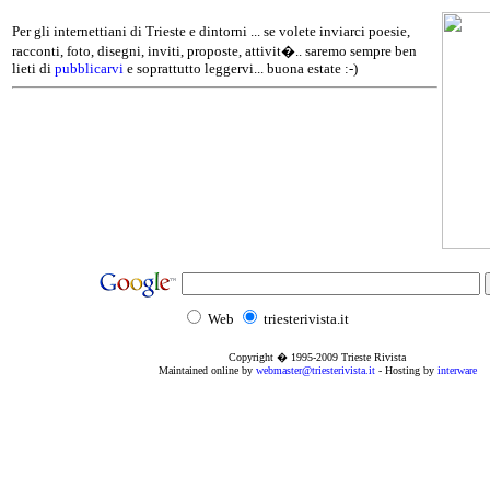
Per gli internettiani di Trieste e dintorni ... se volete inviarci poesie,
racconti, foto, disegni, inviti, proposte, attivit�.. saremo sempre ben
lieti di
pubblicarvi
e soprattutto leggervi... buona estate :-)
Web
triesterivista.it
Copyright � 1995
-2009
Trieste Rivista
Maintained online by
webmaster@triesterivista.it
- Hosting by
interware