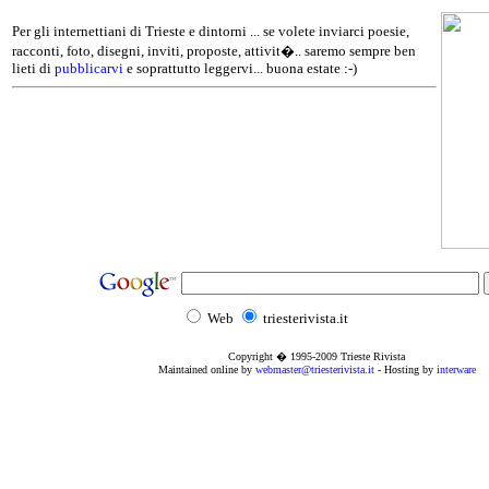
Per gli internettiani di Trieste e dintorni ... se volete inviarci poesie,
racconti, foto, disegni, inviti, proposte, attivit�.. saremo sempre ben
lieti di
pubblicarvi
e soprattutto leggervi... buona estate :-)
Web
triesterivista.it
Copyright � 1995
-2009
Trieste Rivista
Maintained online by
webmaster@triesterivista.it
- Hosting by
interware