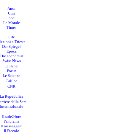
Ansa
Cnn
bbc
Le Monde
Times
Life
lezioni a Trieste
Der Spiegel
Epoca
The economist
Swiss News
Ecplanet
Focus
Le Scienze
Galileo
CNR
La Repubblica
rriere della Sera
I
nternazionale
Il sole24ore
Panorama
Il messaggero
Il Piccolo