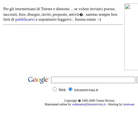
Per gli internettiani di Trieste e dintorni ... se volete inviarci poesie,
racconti, foto, disegni, inviti, proposte, attivit�.. saremo sempre ben
lieti di
pubblicarvi
e soprattutto leggervi... buona estate :-)
Web
triesterivista.it
Copyright � 1995
-2009
Trieste Rivista
Maintained online by
webmaster@triesterivista.it
- Hosting by
interware