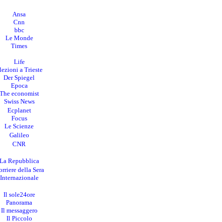
Ansa
Cnn
bbc
Le Monde
Times
Life
lezioni a Trieste
Der Spiegel
Epoca
The economist
Swiss News
Ecplanet
Focus
Le Scienze
Galileo
CNR
La Repubblica
rriere della Sera
I
nternazionale
Il sole24ore
Panorama
Il messaggero
Il Piccolo