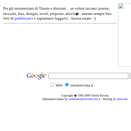
Per gli internettiani di Trieste e dintorni ... se volete inviarci poesie,
racconti, foto, disegni, inviti, proposte, attivit�.. saremo sempre ben
lieti di
pubblicarvi
e soprattutto leggervi... buona estate :-)
Web
triesterivista.it
Copyright � 1995
-2009
Trieste Rivista
Maintained online by
webmaster@triesterivista.it
- Hosting by
interware