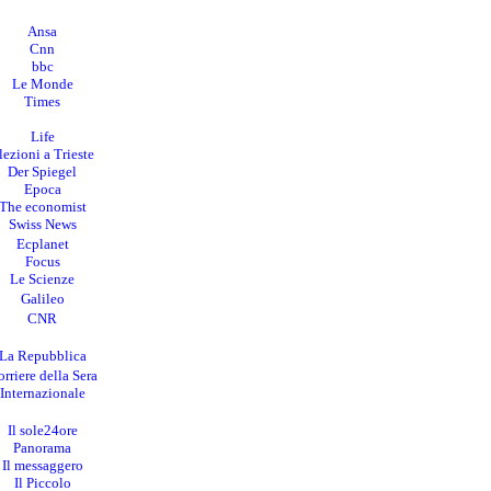
Ansa
Cnn
bbc
Le Monde
Times
Life
lezioni a Trieste
Der Spiegel
Epoca
The economist
Swiss News
Ecplanet
Focus
Le Scienze
Galileo
CNR
La Repubblica
rriere della Sera
I
nternazionale
Il sole24ore
Panorama
Il messaggero
Il Piccolo